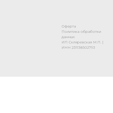
Оферта
Политика обработки
данных
ИП Скляревская М.П. |
ИНН 231138502793